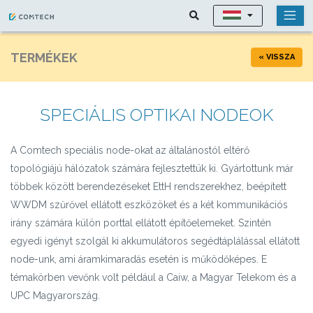
TERMÉKEK
« VISSZA
SPECIÁLIS OPTIKAI NODEOK
A Comtech speciális node-okat az általánostól eltérő
topológiájú hálózatok számára fejlesztettük ki. Gyártottunk már
többek között berendezéseket EttH rendszerekhez, beépített
WWDM szűrővel ellátott eszközöket és a két kommunikációs
irány számára külön porttal ellátott építőelemeket. Szintén
egyedi igényt szolgál ki akkumulátoros segédtáplálással ellátott
node-unk, ami áramkimaradás esetén is működőképes. E
témakörben vevőnk volt például a Caiw, a Magyar Telekom és a
UPC Magyarország.