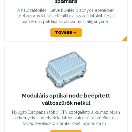
számára
A hálózatépítés, illetve bővítés bizonyos esetekben
többszörös kihívás elé állítja a szolgáltatókat. Egyik
partnerünk például az alacsony száligényéne...
TOVÁBB
Moduláris optikai node beépített
váltószűrők nélkül
Nyugat-Európában több KTV szolgáltató alkalmaz olyan
szekrényeket, amelyek tartalmazzák a váltószűrőket és a
távtáp-leválasztó áramköröket. Számukra m...