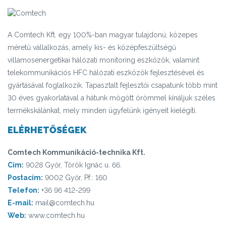
A Comtech Kft. egy 100%-ban magyar tulajdonú, közepes
méretű vállalkozás, amely kis- és középfeszültségű
villamosenergetikai hálózati monitoring eszközök, valamint
telekommunikációs HFC hálózati eszközök fejlesztésével és
gyártásával foglalkozik. Tapasztalt fejlesztői csapatunk több mint
30 éves gyakorlatával a hátunk mögött örömmel kínáljuk széles
termékskálánkat, mely minden ügyfelünk igényeit kielégíti.
ELÉRHETŐSÉGEK
Comtech Kommunikáció-technika Kft.
Cím:
9028 Győr, Török Ignác u. 66.
Postacím:
9002 Győr, Pf.: 160
Telefon:
+36 96 412-299
E-mail:
mail@comtech.hu
Web:
www.comtech.hu